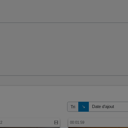
Direction de tri
↘
Tri
22
00:01:59