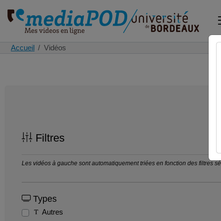
Accueil
Vidéos
Filtres
Les vidéos à gauche sont automatiquement triées en fonction des filtres séle
Types
Autres