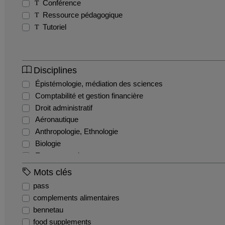
Conférence
Ressource pédagogique
Tutoriel
Disciplines
Épistémologie, médiation des sciences
Comptabilité et gestion financière
Droit administratif
Aéronautique
Anthropologie, Ethnologie
Biologie
Entrepreneuriat
Chimie
Mots clés
Maïeutique
pass
Droit civil
complements alimentaires
Ingénierie civile
bennetau
Sciences cognitives
food supplements