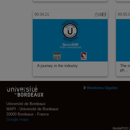
00:34:21
00:55:
A journey in the industry
The n
ph…
Mentions légales
Université de Bordeaux
MAPI - Université de Bordeaux
33000 Bordeaux - France
Google maps
MediaPOD | 