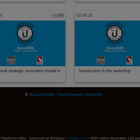
05
00:06:28
ovel strategic innovation model in
Introduction to the workshop
Accessibilité : Partiellement conforme
Plateforme vidéo - Université de Bordeaux •
Version 4.0.3
• 6004 vidéos disponibles (114 jou