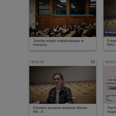
Médecine
Physique nucléaire et physique des hautes énergies
Odontologie
Autre
Paramédical
Pharmacie
Physique
Journée emploi mathématiques et
Entre
interactio…
MAS 
Sciences et techniques des activités physiques et sporti
Science politique
Psychologie
00:02:45
00:02:
Santé publique
Droit social
Sociologie
Statistiques
Formation des enseignants
Thermalisme
Commerce
Sciences de la vigne et du vin
Entretien ancienne étudiante Master
The hu
MA - A…
l'exp