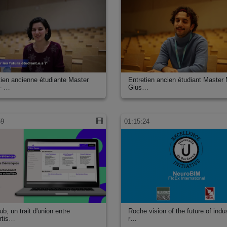
tien ancienne étudiante Master
Entretien ancien étudiant Master
- …
Gius…
ves (STAPS)
59
01:15:24
b, un trait d'union entre
Roche vision of the future of indus
ertis…
r…