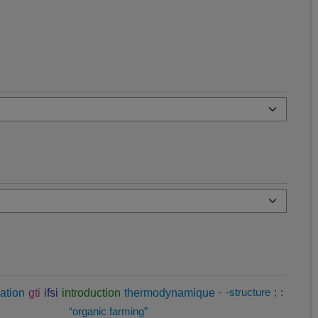
ation
gti
ifsi
introduction
thermodynamique
-
-structure
;
:
“organic farming”