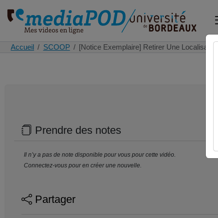
Accueil
SCOOP
[Notice Exemplaire] Retirer Une Localisati
Prendre des notes
Il n’y a pas de note disponible pour vous pour cette vidéo.
Connectez-vous pour en créer une nouvelle.
Partager