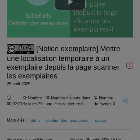
Lire
la
vidéo
[Notice exemplaire] Mettre
une localisation temporaire à un
exemplaire depuis la page scanner
les exemplaires
25 août 2025
Durée :
Nombre
Nombre d’ajouts dans
Nombre
00:02:27
de vues 20
une liste de lecture
0
de favoris
0
Mots clés :
alma
gestion des ressources
scoop
Julien Kirchner
25 août 2025 16:05
Ajouté par :
Ajouté le :