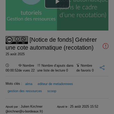
Lire
la
vidéo
[Notice de fonds] Générer
une cote automatique (recotation)
25 août 2025
Durée :
Nombre
Nombre d’ajouts dans
Nombre
00:00:52
de vues 22
une liste de lecture
0
de favoris
0
Mots clés :
alma
editeur de metadonnees
gestion des ressources
scoop
Infos
Julien Kirchner
25 août 2025 15:52
Ajouté par :
Ajouté le :
(jkirchner@u-bordeaux.fr)