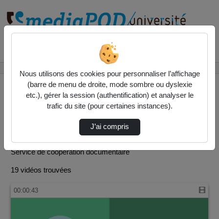
Rechercher un média sur
Accueil
SCOOP
Nous utilisons des cookies pour personnaliser l’affichage
(barre de menu de droite, mode sombre ou dyslexie
etc.), gérer la session (authentification) et analyser le
trafic du site (pour certaines instances).
SCOOP
J’ai compris
Vidéo
Audio
Service de coopération documentaire
19 vidéos trouvées
00:00:43