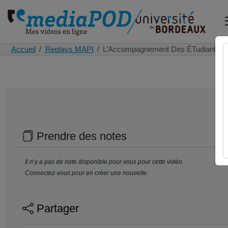
Accueil
Replays MAPI
L’Accompagnement Des ÉTudiants À
Prendre des notes
Il n’y a pas de note disponible pour vous pour cette vidéo.
Connectez-vous pour en créer une nouvelle.
Partager