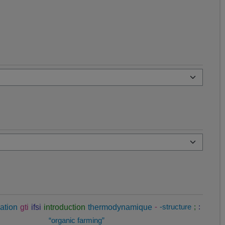
ation
gti
ifsi
introduction
thermodynamique
-
-structure
;
:
“organic farming”