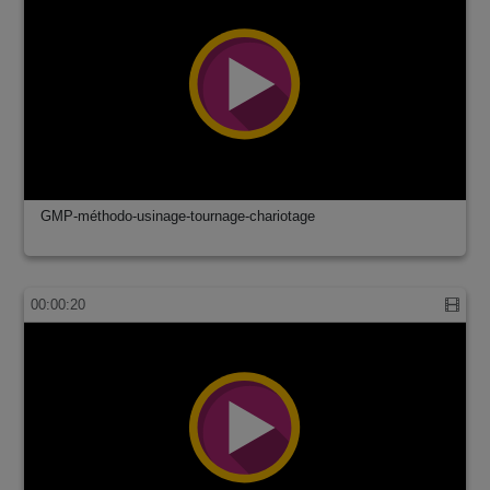
GMP-méthodo-usinage-tournage-chariotage
00:00:20