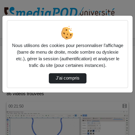
Rechercher un média sur
Accueil
IUT
Nous utilisons des cookies pour personnaliser l’affichage
(barre de menu de droite, mode sombre ou dyslexie
etc.), gérer la session (authentification) et analyser le
trafic du site (pour certaines instances).
IUT
J’ai compris
Vidéo
Audio
86 vidéos trouvées
00:21:50