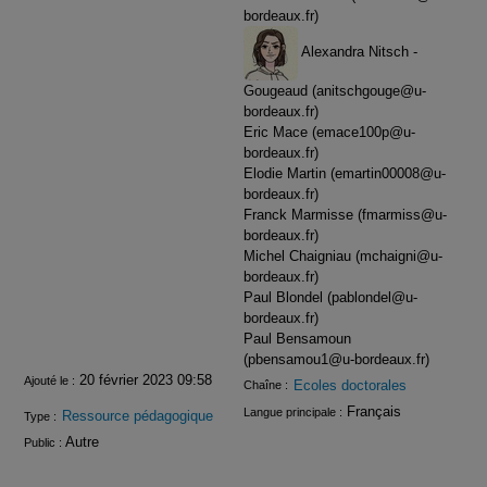
bordeaux.fr)
Alexandra Nitsch -
Gougeaud (anitschgouge@u-
bordeaux.fr)
Eric Mace (emace100p@u-
bordeaux.fr)
Elodie Martin (emartin00008@u-
bordeaux.fr)
Franck Marmisse (fmarmiss@u-
bordeaux.fr)
Michel Chaigniau (mchaigni@u-
bordeaux.fr)
Paul Blondel (pablondel@u-
bordeaux.fr)
Paul Bensamoun
(pbensamou1@u-bordeaux.fr)
20 février 2023 09:58
Ajouté le :
Ecoles doctorales
Chaîne :
Français
Langue principale :
Ressource pédagogique
Type :
Autre
Public :