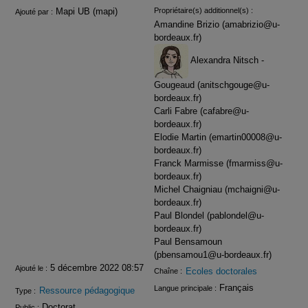
Infos
Mapi UB (mapi)
Propriétaire(s) additionnel(s) :
Ajouté par :
Amandine Brizio (amabrizio@u-
bordeaux.fr)
Alexandra Nitsch -
Gougeaud (anitschgouge@u-
bordeaux.fr)
Carli Fabre (cafabre@u-
bordeaux.fr)
Elodie Martin (emartin00008@u-
bordeaux.fr)
Franck Marmisse (fmarmiss@u-
bordeaux.fr)
Michel Chaigniau (mchaigni@u-
bordeaux.fr)
Paul Blondel (pablondel@u-
bordeaux.fr)
Paul Bensamoun
(pbensamou1@u-bordeaux.fr)
5 décembre 2022 08:57
Ajouté le :
Ecoles doctorales
Chaîne :
Français
Langue principale :
Ressource pédagogique
Type :
Doctorat
Public :