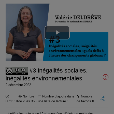
Lire
la
vidéo
#3 Inégalités sociales,
inégalités environnementales
2 décembre 2022
Durée :
Nombre
Nombre d’ajouts dans
Nombre
00:11:01
de vues 366
une liste de lecture
1
de favoris
0
Identifier les enjeux de l’Anthropocène, définir les méthodes