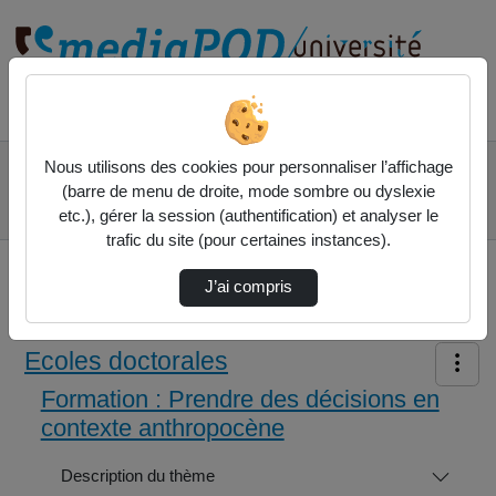
Rechercher un média sur
Accueil
Ecoles doctorales
Nous utilisons des cookies pour personnaliser l’affichage
Formation : Prendre des décisions en contexte
(barre de menu de droite, mode sombre ou dyslexie
anthropocène
etc.), gérer la session (authentification) et analyser le
#3 Inégalités Sociales, Inégalités Environne…
trafic du site (pour certaines instances).
J’ai compris
Ecoles doctorales
Formation : Prendre des décisions en
contexte anthropocène
Description du thème