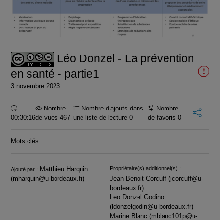
la
vidéo
Léo Donzel - La prévention
en santé - partie1
3 novembre 2023
Durée :
Nombre
Nombre d’ajouts dans
Nombre
00:30:16
de vues 467
une liste de lecture
0
de favoris
0
Mots clés :
Infos
Matthieu Harquin
Propriétaire(s) additionnel(s) :
Ajouté par :
(mharquin@u-bordeaux.fr)
Jean-Benoit Corcuff (jcorcuff@u-
bordeaux.fr)
Leo Donzel Godinot
(ldonzelgodin@u-bordeaux.fr)
Marine Blanc (mblanc101p@u-