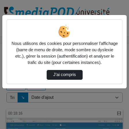
Rechercher un média sur
Accueil
Vidéos
Nous utilisons des cookies pour personnaliser l’affichage
(barre de menu de droite, mode sombre ou dyslexie
etc.), gérer la session (authentification) et analyser le
trafic du site (pour certaines instances).
3 vidéos trouvées
J’ai compris
Audio
Vidéo
Direction de tri
↘
Tri
00:18:16