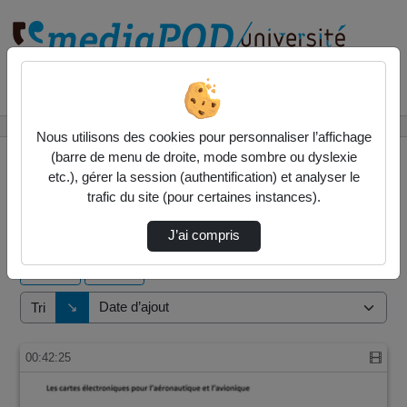
Rechercher un média sur
Accueil
Vidéos
Nous utilisons des cookies pour personnaliser l’affichage
(barre de menu de droite, mode sombre ou dyslexie
etc.), gérer la session (authentification) et analyser le
trafic du site (pour certaines instances).
2 vidéos trouvées
J’ai compris
Audio
Vidéo
Direction de tri
↘
Tri
00:42:25