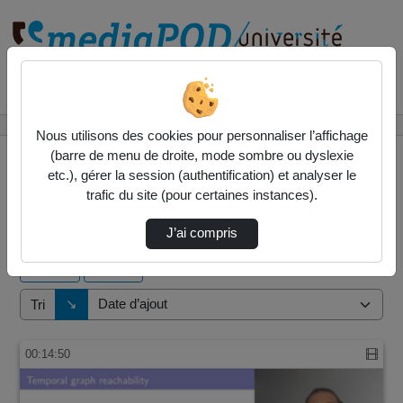
Rechercher un média sur
Accueil
Vidéos
Nous utilisons des cookies pour personnaliser l’affichage
(barre de menu de droite, mode sombre ou dyslexie
etc.), gérer la session (authentification) et analyser le
trafic du site (pour certaines instances).
2 vidéos trouvées
J’ai compris
Audio
Vidéo
Direction de tri
↘
Tri
00:14:50