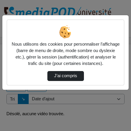
Rechercher un média sur
Accueil
Vidéos
Nous utilisons des cookies pour personnaliser l’affichage
(barre de menu de droite, mode sombre ou dyslexie
etc.), gérer la session (authentification) et analyser le
trafic du site (pour certaines instances).
0 vidéo trouvée
J’ai compris
Audio
Vidéo
Direction de tri
↘
Tri
Désolé, aucune vidéo trouvée.