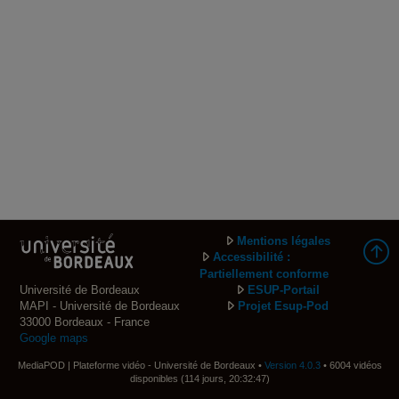
Mentions légales
Accessibilité :
Partiellement conforme
Université de Bordeaux
ESUP-Portail
MAPI - Université de Bordeaux
Projet Esup-Pod
33000 Bordeaux - France
Google maps
MediaPOD | Plateforme vidéo - Université de Bordeaux •
Version 4.0.3
• 6004 vidéos
disponibles (114 jours, 20:32:47)