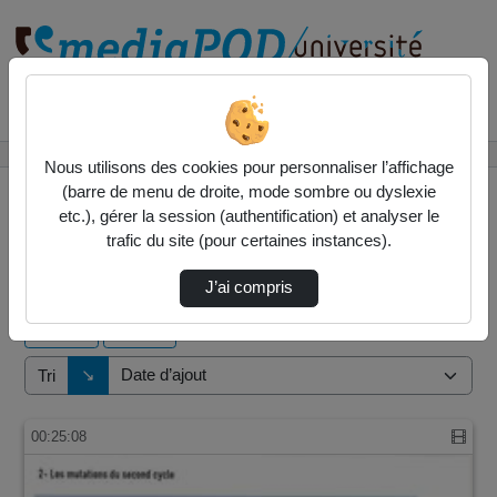
Rechercher un média sur
Accueil
Vidéos
Nous utilisons des cookies pour personnaliser l’affichage
(barre de menu de droite, mode sombre ou dyslexie
etc.), gérer la session (authentification) et analyser le
trafic du site (pour certaines instances).
8 vidéos trouvées
J’ai compris
Audio
Vidéo
Direction de tri
↘
Tri
00:25:08