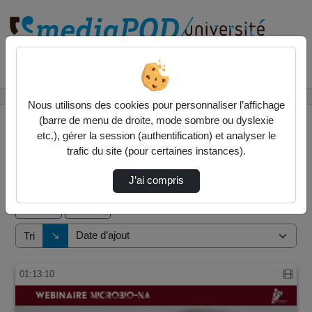
Rechercher un média sur
Accueil
Vidéos
Nous utilisons des cookies pour personnaliser l’affichage
(barre de menu de droite, mode sombre ou dyslexie
etc.), gérer la session (authentification) et analyser le
trafic du site (pour certaines instances).
2 vidéos trouvées
J’ai compris
Audio
Vidéo
Direction de tri
↘
Tri
01:13:10