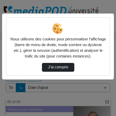
Rechercher un média sur
Accueil
Vidéos
Nous utilisons des cookies pour personnaliser l’affichage
(barre de menu de droite, mode sombre ou dyslexie
etc.), gérer la session (authentification) et analyser le
trafic du site (pour certaines instances).
1 vidéo trouvée
J’ai compris
Audio
Vidéo
Direction de tri
↘
Tri
00:14:50