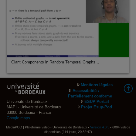
Giant Components in Random Temporal Graphs…
Mentions légales
Accessibilité :
Partiellement conforme
Université de Bordeaux
ESUP-Portail
MAPI - Université de Bordeaux
Projet Esup-Pod
33000 Bordeaux - France
Google maps
MediaPOD | Plateforme vidéo - Université de Bordeaux •
Version 4.0.3
• 6004 vidéos
disponibles (114 jours, 20:32:47)