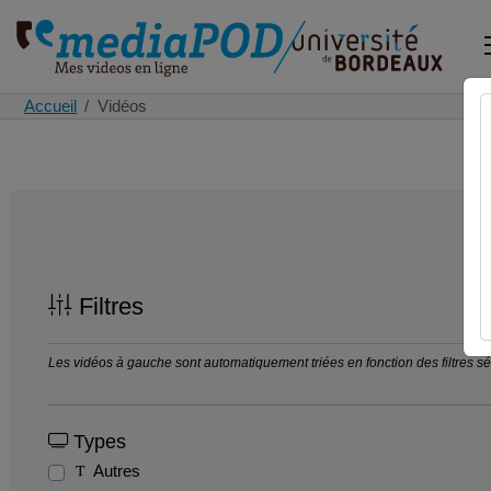
Accueil
Vidéos
Filtres
Les vidéos à gauche sont automatiquement triées en fonction des filtres séle
Types
Autres