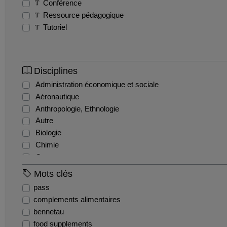
Conférence
Ressource pédagogique
Tutoriel
Disciplines
Administration économique et sociale
Aéronautique
Anthropologie, Ethnologie
Autre
Biologie
Chimie
Commerce
Comptabilité et gestion financière
Mots clés
Droit administratif
pass
Droit civil
complements alimentaires
Droit constitutionnel
bennetau
Droit international et communautaire
food supplements