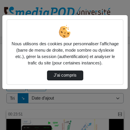
Rechercher un média sur
Accueil
Vidéos
Nous utilisons des cookies pour personnaliser l’affichage
(barre de menu de droite, mode sombre ou dyslexie
etc.), gérer la session (authentification) et analyser le
trafic du site (pour certaines instances).
2 vidéos trouvées
J’ai compris
Audio
Vidéo
Direction de tri
↘
Tri
00:23:51