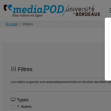
Accueil
Vidéos
Filtres
Les vidéos à gauche sont automatiquement triées en fonction des filtres séle
Types
Autres