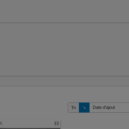
Direction de tri
↘
Tri
05