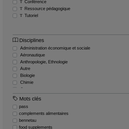
Conférence
Ressource pédagogique
Tutoriel
Disciplines
Administration économique et sociale
Aéronautique
Anthropologie, Ethnologie
Autre
Biologie
Chimie
Commerce
Comptabilité et gestion financière
Mots clés
Droit administratif
pass
Droit civil
complements alimentaires
Droit constitutionnel
bennetau
Droit international et communautaire
food supplements