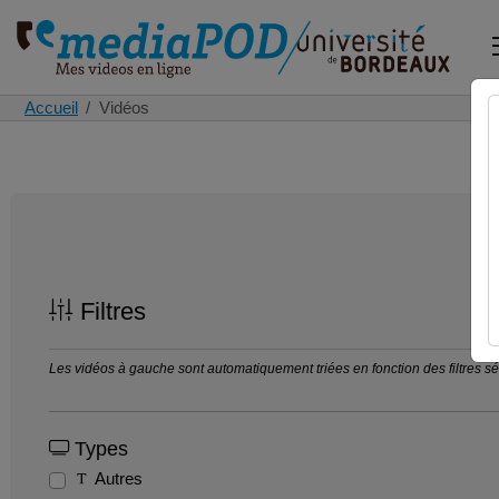
Accueil
Vidéos
Filtres
Les vidéos à gauche sont automatiquement triées en fonction des filtres séle
Types
Autres