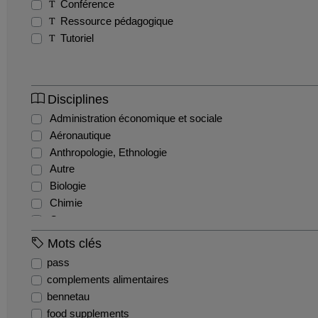
Conférence
Ressource pédagogique
Tutoriel
Disciplines
Administration économique et sociale
Aéronautique
Anthropologie, Ethnologie
Autre
Biologie
Chimie
Commerce
Comptabilité et gestion financière
Mots clés
Droit administratif
pass
Droit civil
complements alimentaires
Droit constitutionnel
bennetau
Droit international et communautaire
food supplements