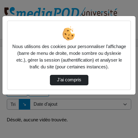
Rechercher un média sur
Accueil
Vidéos
Nous utilisons des cookies pour personnaliser l’affichage
(barre de menu de droite, mode sombre ou dyslexie
etc.), gérer la session (authentification) et analyser le
trafic du site (pour certaines instances).
0 vidéo trouvée
J’ai compris
Audio
Vidéo
Direction de tri
↘
Tri
Désolé, aucune vidéo trouvée.