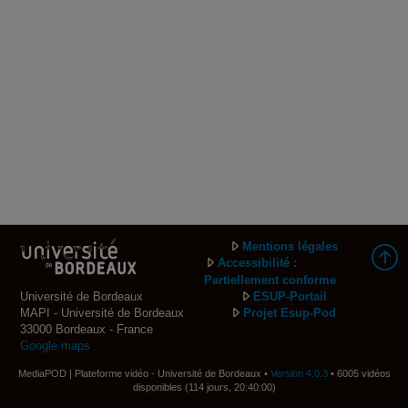
Mentions légales
Accessibilité :
Partiellement conforme
Université de Bordeaux
ESUP-Portail
MAPI - Université de Bordeaux
Projet Esup-Pod
33000 Bordeaux - France
Google maps
MediaPOD | Plateforme vidéo - Université de Bordeaux •
Version 4.0.3
• 6005 vidéos
disponibles (114 jours, 20:40:00)