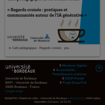
☕ Café pédagogique - Regards croisés : pra…
Mentions légales
Accessibilité :
Partiellement conforme
Université de Bordeaux
ESUP-Portail
MAPI - Université de Bordeaux
Projet Esup-Pod
33000 Bordeaux - France
Google maps
MediaPOD | Plateforme vidéo - Université de Bordeaux •
Version 4.0.3
• 6004 vidéos
disponibles (114 jours, 20:32:47)