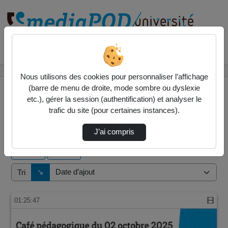
Rechercher un média sur
Accueil
Vidéos
Nous utilisons des cookies pour personnaliser l’affichage
(barre de menu de droite, mode sombre ou dyslexie
etc.), gérer la session (authentification) et analyser le
trafic du site (pour certaines instances).
1 vidéo trouvée
J’ai compris
Audio
Vidéo
Direction de tri
↘
Tri
01:25:47