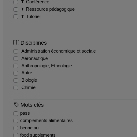
Conférence
Ressource pédagogique
Tutoriel
Disciplines
Administration économique et sociale
Aéronautique
Anthropologie, Ethnologie
Autre
Biologie
Chimie
Commerce
Comptabilité et gestion financière
Mots clés
Droit administratif
pass
Droit civil
complements alimentaires
Droit constitutionnel
bennetau
Droit international et communautaire
food supplements