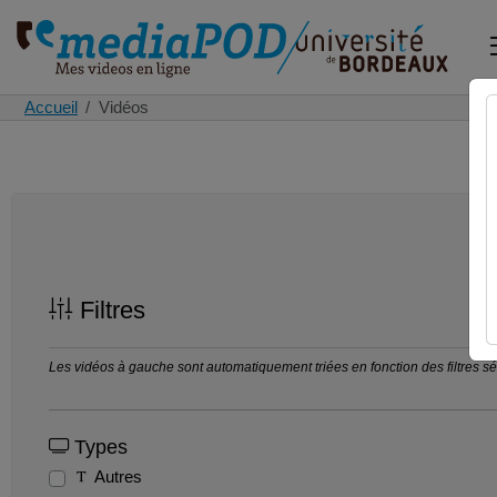
Accueil
Vidéos
Filtres
Les vidéos à gauche sont automatiquement triées en fonction des filtres séle
Types
Autres