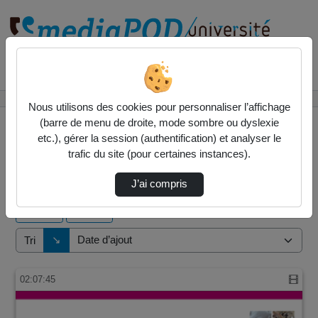
Rechercher un média sur
Accueil
Vidéos
Nous utilisons des cookies pour personnaliser l’affichage
(barre de menu de droite, mode sombre ou dyslexie
etc.), gérer la session (authentification) et analyser le
trafic du site (pour certaines instances).
5 vidéos trouvées
J’ai compris
Audio
Vidéo
Direction de tri
↘
Tri
02:07:45