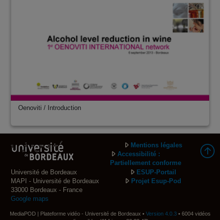
Oenoviti / Introduction
Mentions légales
Accessibilité :
Partiellement conforme
Université de Bordeaux
ESUP-Portail
MAPI - Université de Bordeaux
Projet Esup-Pod
33000 Bordeaux - France
Google maps
MediaPOD | Plateforme vidéo - Université de Bordeaux •
Version 4.0.3
• 6004 vidéos