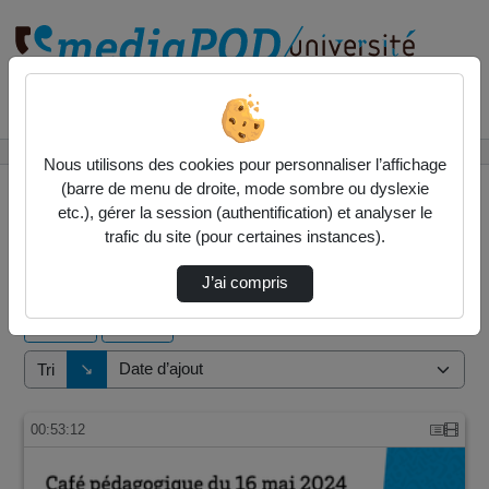
Rechercher un média sur
Accueil
Vidéos
Nous utilisons des cookies pour personnaliser l’affichage
(barre de menu de droite, mode sombre ou dyslexie
etc.), gérer la session (authentification) et analyser le
trafic du site (pour certaines instances).
1 vidéo trouvée
J’ai compris
Audio
Vidéo
Direction de tri
↘
Tri
00:53:12