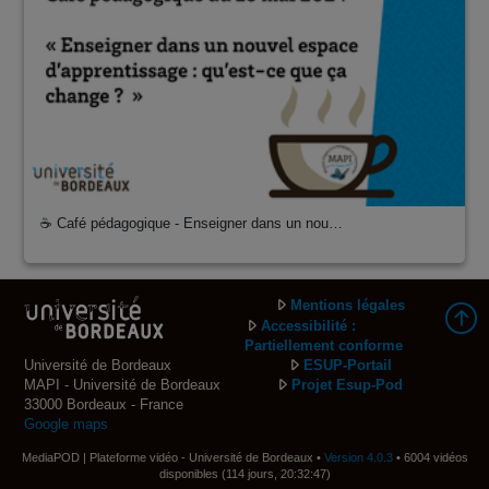
☕ Café pédagogique - Enseigner dans un nou…
Mentions légales
Accessibilité :
Partiellement conforme
Université de Bordeaux
ESUP-Portail
MAPI - Université de Bordeaux
Projet Esup-Pod
33000 Bordeaux - France
Google maps
MediaPOD | Plateforme vidéo - Université de Bordeaux •
Version 4.0.3
• 6004 vidéos
disponibles (114 jours, 20:32:47)