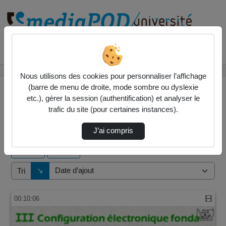
Rechercher un média sur
Accueil
Vidéos
Nous utilisons des cookies pour personnaliser l’affichage
(barre de menu de droite, mode sombre ou dyslexie
etc.), gérer la session (authentification) et analyser le
trafic du site (pour certaines instances).
2 vidéos trouvées
J’ai compris
Audio
Vidéo
Direction de tri
↘
Tri
00:10:06