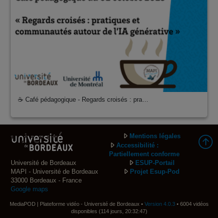
☕ Café pédagogique - Regards croisés : pra…
Mentions légales
Accessibilité :
Partiellement conforme
Université de Bordeaux
ESUP-Portail
MAPI - Université de Bordeaux
Projet Esup-Pod
33000 Bordeaux - France
Google maps
MediaPOD | Plateforme vidéo - Université de Bordeaux •
Version 4.0.3
• 6004 vidéos
disponibles (114 jours, 20:32:47)