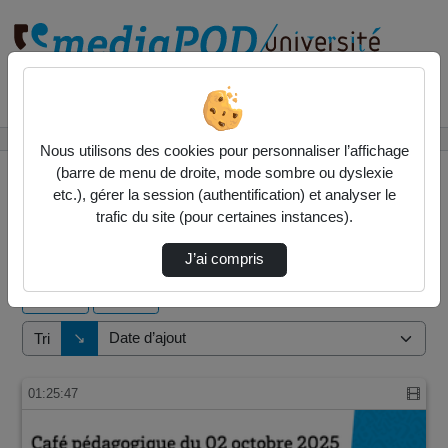
Rechercher un média sur
Accueil
Vidéos
Nous utilisons des cookies pour personnaliser l’affichage
(barre de menu de droite, mode sombre ou dyslexie
etc.), gérer la session (authentification) et analyser le
trafic du site (pour certaines instances).
1 vidéo trouvée
J’ai compris
Audio
Vidéo
Direction de tri
↘
Tri
01:25:47