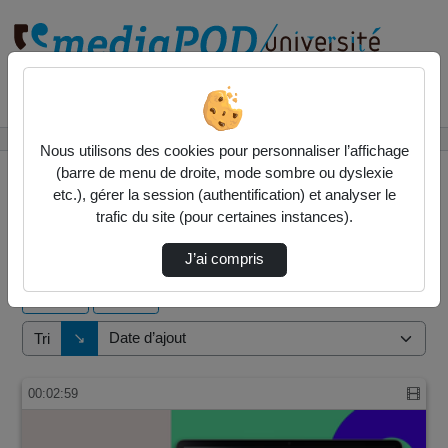
Rechercher un média sur
Accueil
Vidéos
Nous utilisons des cookies pour personnaliser l’affichage
(barre de menu de droite, mode sombre ou dyslexie
etc.), gérer la session (authentification) et analyser le
trafic du site (pour certaines instances).
1 vidéo trouvée
J’ai compris
Audio
Vidéo
Direction de tri
↘
Tri
00:02:59