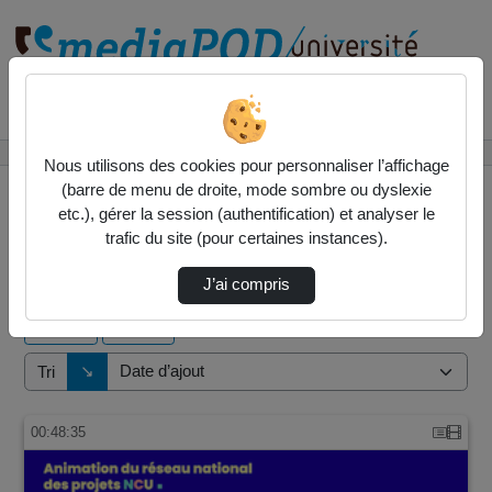
Rechercher un média sur
Accueil
Vidéos
Nous utilisons des cookies pour personnaliser l’affichage
(barre de menu de droite, mode sombre ou dyslexie
etc.), gérer la session (authentification) et analyser le
trafic du site (pour certaines instances).
1 vidéo trouvée
J’ai compris
Audio
Vidéo
Direction de tri
↘
Tri
00:48:35