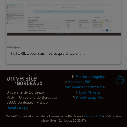
TUTORIEL pour saisir les acquis d'apprenti…
Mentions légales
Accessibilité :
Partiellement conforme
Université de Bordeaux
ESUP-Portail
MAPI - Université de Bordeaux
Projet Esup-Pod
33000 Bordeaux - France
Google maps
MediaPOD | Plateforme vidéo - Université de Bordeaux •
Version 4.0.3
• 6004 vidéos
disponibles (114 jours, 20:32:47)