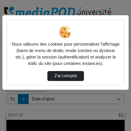
Rechercher un média sur
Accueil
Vidéos
Nous utilisons des cookies pour personnaliser l’affichage
(barre de menu de droite, mode sombre ou dyslexie
etc.), gérer la session (authentification) et analyser le
trafic du site (pour certaines instances).
1 vidéo trouvée
J’ai compris
Audio
Vidéo
Direction de tri
↘
Tri
00:07:33