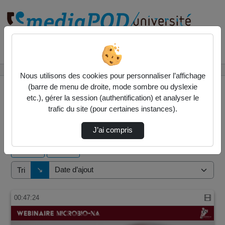
Rechercher un média sur
Accueil
Vidéos
Nous utilisons des cookies pour personnaliser l’affichage
(barre de menu de droite, mode sombre ou dyslexie
etc.), gérer la session (authentification) et analyser le
trafic du site (pour certaines instances).
2 vidéos trouvées
J’ai compris
Audio
Vidéo
Direction de tri
↘
Tri
00:47:24