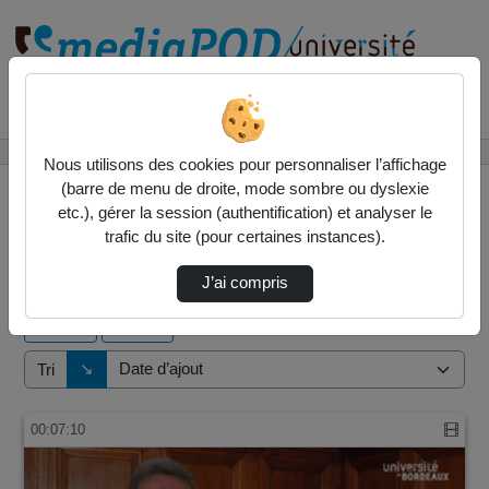
Rechercher un média sur
Accueil
Vidéos
Nous utilisons des cookies pour personnaliser l’affichage
(barre de menu de droite, mode sombre ou dyslexie
etc.), gérer la session (authentification) et analyser le
trafic du site (pour certaines instances).
4 vidéos trouvées
J’ai compris
Audio
Vidéo
Direction de tri
↘
Tri
00:07:10