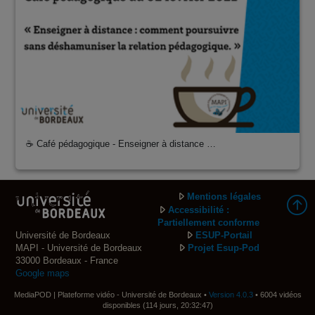
☕ Café pédagogique - Enseigner à distance …
Mentions légales
Accessibilité :
Partiellement conforme
Université de Bordeaux
ESUP-Portail
MAPI - Université de Bordeaux
Projet Esup-Pod
33000 Bordeaux - France
Google maps
MediaPOD | Plateforme vidéo - Université de Bordeaux •
Version 4.0.3
• 6004 vidéos
disponibles (114 jours, 20:32:47)