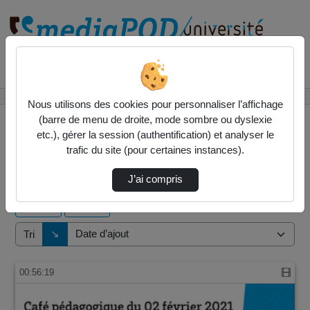
Rechercher un média sur
Accueil
Vidéos
Nous utilisons des cookies pour personnaliser l’affichage
(barre de menu de droite, mode sombre ou dyslexie
etc.), gérer la session (authentification) et analyser le
trafic du site (pour certaines instances).
1 vidéo trouvée
J’ai compris
Audio
Vidéo
Direction de tri
↘
Tri
00:56:19