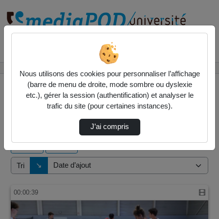
Rechercher un média sur
Accueil
Vidéos
Nous utilisons des cookies pour personnaliser l’affichage
(barre de menu de droite, mode sombre ou dyslexie
etc.), gérer la session (authentification) et analyser le
trafic du site (pour certaines instances).
6 vidéos trouvées
J’ai compris
Audio
Vidéo
Direction de tri
↘
Tri
00:00:39