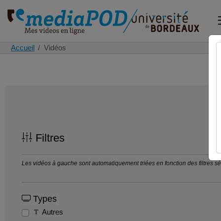
Accueil
Vidéos
Filtres
Les vidéos à gauche sont automatiquement triées en fonction des filtres séle
Types
Autres