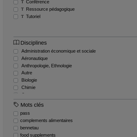
Conférence
Ressource pédagogique
Tutoriel
Disciplines
Administration économique et sociale
Aéronautique
Anthropologie, Ethnologie
Autre
Biologie
Chimie
Commerce
Comptabilité et gestion financière
Mots clés
Droit administratif
pass
Droit civil
complements alimentaires
Droit constitutionnel
bennetau
Droit international et communautaire
food supplements