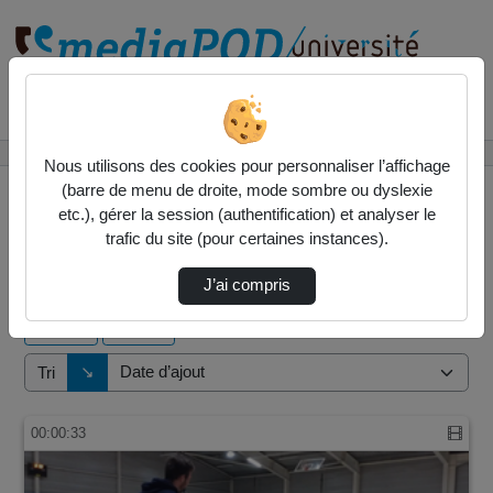
Rechercher un média sur
Accueil
Vidéos
Nous utilisons des cookies pour personnaliser l’affichage
(barre de menu de droite, mode sombre ou dyslexie
etc.), gérer la session (authentification) et analyser le
trafic du site (pour certaines instances).
6 vidéos trouvées
J’ai compris
Audio
Vidéo
Direction de tri
↘
Tri
00:00:33