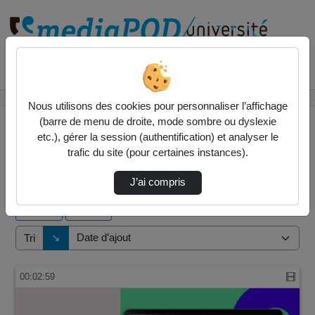
Rechercher un média sur
Accueil
Vidéos
Nous utilisons des cookies pour personnaliser l’affichage
(barre de menu de droite, mode sombre ou dyslexie
etc.), gérer la session (authentification) et analyser le
trafic du site (pour certaines instances).
1 vidéo trouvée
J’ai compris
Audio
Vidéo
Direction de tri
↘
Tri
00:02:59