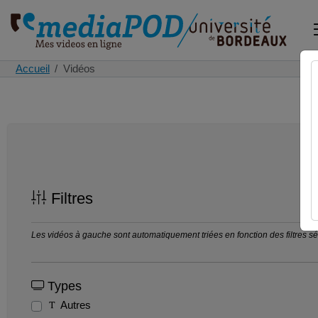
Accueil
Vidéos
Filtres
Les vidéos à gauche sont automatiquement triées en fonction des filtres séle
Types
Autres