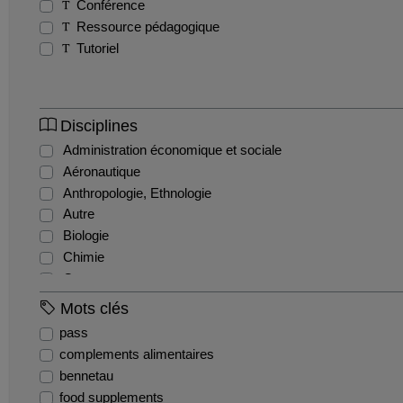
Conférence
Ressource pédagogique
Tutoriel
Disciplines
Administration économique et sociale
Aéronautique
Anthropologie, Ethnologie
Autre
Biologie
Chimie
Commerce
Comptabilité et gestion financière
Mots clés
Droit administratif
pass
Droit civil
complements alimentaires
Droit constitutionnel
bennetau
Droit international et communautaire
food supplements