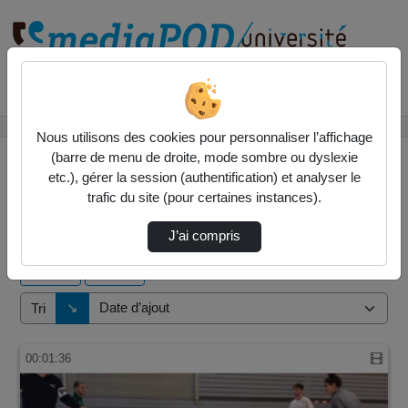
Rechercher un média sur
Accueil
Vidéos
Nous utilisons des cookies pour personnaliser l’affichage
(barre de menu de droite, mode sombre ou dyslexie
etc.), gérer la session (authentification) et analyser le
trafic du site (pour certaines instances).
1 vidéo trouvée
J’ai compris
Audio
Vidéo
Direction de tri
↘
Tri
00:01:36