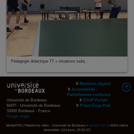
Pédagogie didactique TT « situations ludiq…
Mentions légales
Accessibilité :
Partiellement conforme
Université de Bordeaux
ESUP-Portail
MAPI - Université de Bordeaux
Projet Esup-Pod
33000 Bordeaux - France
Google maps
MediaPOD | Plateforme vidéo - Université de Bordeaux •
Version 4.0.3
• 6004 vidéos
disponibles (114 jours, 20:32:47)