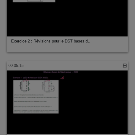
Exercice 2 : Révisions pour le DST bases d…
00:05:15