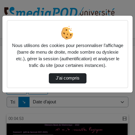
Rechercher un média sur
Accueil
Vidéos
Nous utilisons des cookies pour personnaliser l’affichage
(barre de menu de droite, mode sombre ou dyslexie
etc.), gérer la session (authentification) et analyser le
trafic du site (pour certaines instances).
10 vidéos trouvées
J’ai compris
Audio
Vidéo
Direction de tri
↘
Tri
00:04:53