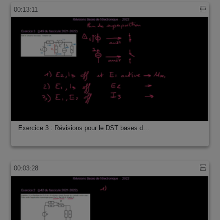
00:13:11
Exercice 3 : Révisions pour le DST bases d…
00:03:28