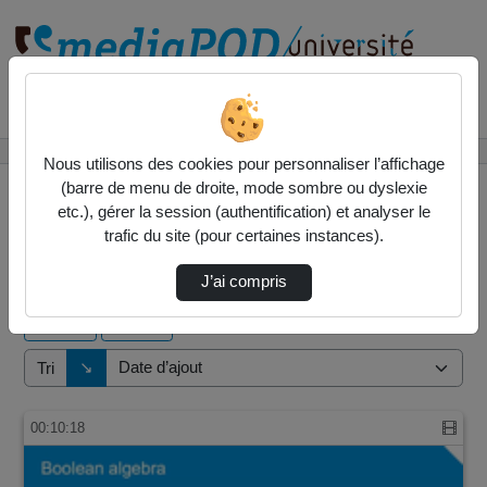
Rechercher un média sur
Accueil
Vidéos
Nous utilisons des cookies pour personnaliser l’affichage
(barre de menu de droite, mode sombre ou dyslexie
etc.), gérer la session (authentification) et analyser le
trafic du site (pour certaines instances).
4 vidéos trouvées
J’ai compris
Audio
Vidéo
Direction de tri
↘
Tri
00:10:18