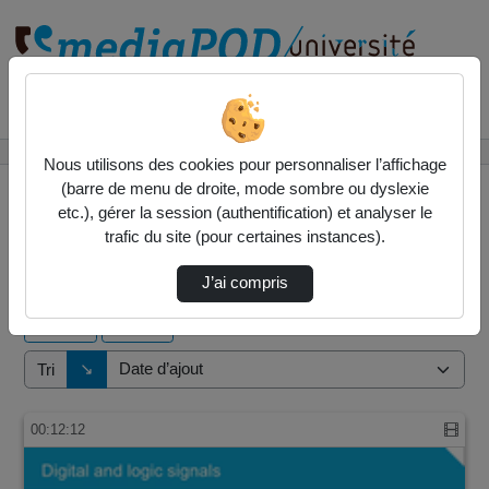
Rechercher un média sur
Accueil
Vidéos
Nous utilisons des cookies pour personnaliser l’affichage
(barre de menu de droite, mode sombre ou dyslexie
etc.), gérer la session (authentification) et analyser le
trafic du site (pour certaines instances).
1 vidéo trouvée
J’ai compris
Audio
Vidéo
Direction de tri
↘
Tri
00:12:12