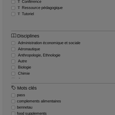
Conférence
Ressource pédagogique
Tutoriel
Disciplines
Administration économique et sociale
Aéronautique
Anthropologie, Ethnologie
Autre
Biologie
Chimie
Commerce
Comptabilité et gestion financière
Mots clés
Droit administratif
pass
Droit civil
complements alimentaires
Droit constitutionnel
bennetau
Droit international et communautaire
food supplements