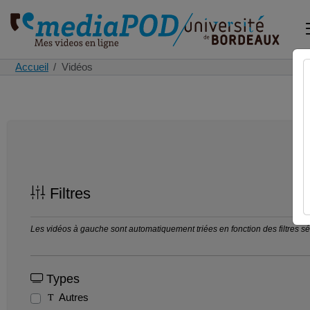
Accueil
Vidéos
Filtres
Les vidéos à gauche sont automatiquement triées en fonction des filtres séle
Types
Autres