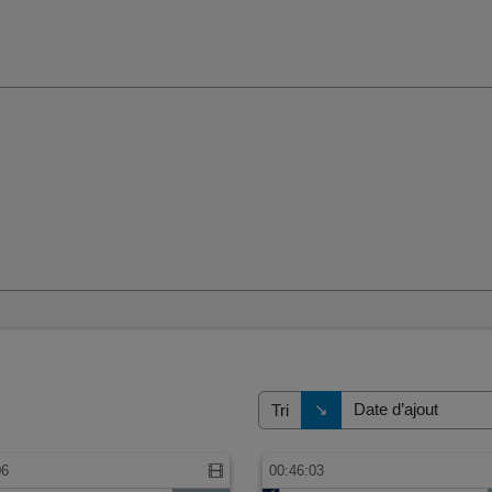
Direction de tri
↘
Tri
06
00:46:03