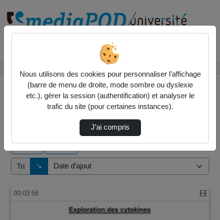
Rechercher un média sur
Accueil
Vidéos
Nous utilisons des cookies pour personnaliser l’affichage
(barre de menu de droite, mode sombre ou dyslexie
etc.), gérer la session (authentification) et analyser le
trafic du site (pour certaines instances).
3 vidéos trouvées
J’ai compris
Audio
Vidéo
Direction de tri
↘
Tri
00:03:58