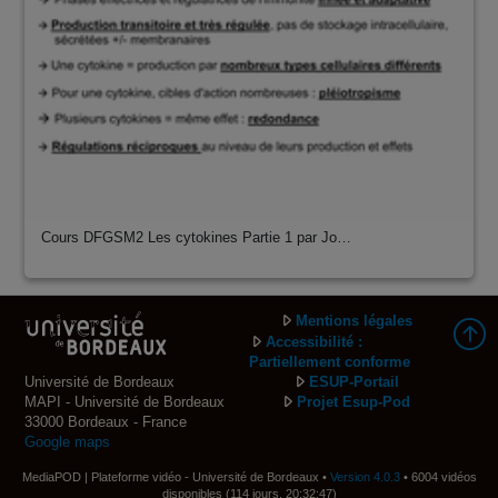
Cours DFGSM2 Les cytokines Partie 1 par Jo…
Mentions légales
Accessibilité :
Partiellement conforme
Université de Bordeaux
ESUP-Portail
MAPI - Université de Bordeaux
Projet Esup-Pod
33000 Bordeaux - France
Google maps
MediaPOD | Plateforme vidéo - Université de Bordeaux •
Version 4.0.3
• 6004 vidéos
disponibles (114 jours, 20:32:47)