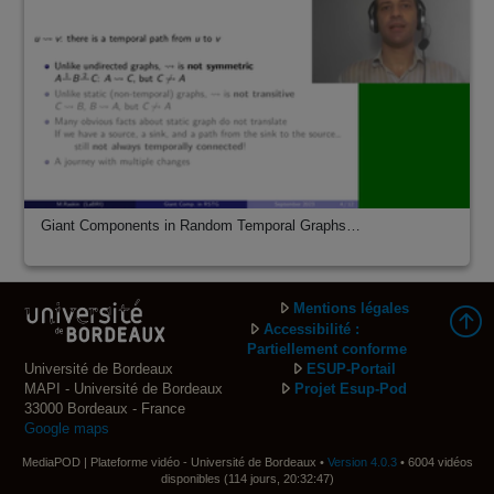
Giant Components in Random Temporal Graphs…
Mentions légales
Accessibilité :
Partiellement conforme
Université de Bordeaux
ESUP-Portail
MAPI - Université de Bordeaux
Projet Esup-Pod
33000 Bordeaux - France
Google maps
MediaPOD | Plateforme vidéo - Université de Bordeaux •
Version 4.0.3
• 6004 vidéos
disponibles (114 jours, 20:32:47)