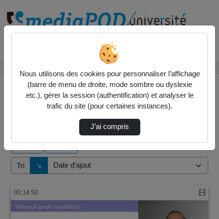
Rechercher un média sur
Accueil
Vidéos
Nous utilisons des cookies pour personnaliser l’affichage
(barre de menu de droite, mode sombre ou dyslexie
etc.), gérer la session (authentification) et analyser le
trafic du site (pour certaines instances).
1 vidéo trouvée
J’ai compris
Audio
Vidéo
Direction de tri
↘
Tri
00:14:50