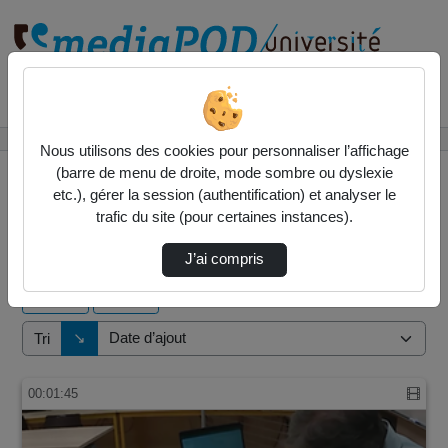
Rechercher un média sur
Accueil
Vidéos
Nous utilisons des cookies pour personnaliser l’affichage
(barre de menu de droite, mode sombre ou dyslexie
etc.), gérer la session (authentification) et analyser le
trafic du site (pour certaines instances).
1 vidéo trouvée
J’ai compris
Audio
Vidéo
Direction de tri
↘
Tri
00:01:45