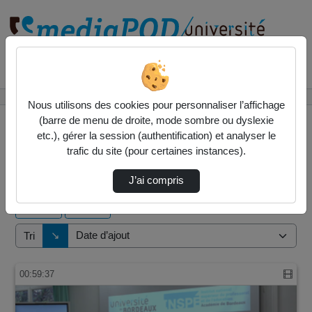
Rechercher un média sur
Accueil
Vidéos
Nous utilisons des cookies pour personnaliser l’affichage
(barre de menu de droite, mode sombre ou dyslexie
etc.), gérer la session (authentification) et analyser le
trafic du site (pour certaines instances).
1 vidéo trouvée
J’ai compris
Audio
Vidéo
Direction de tri
↘
Tri
00:59:37