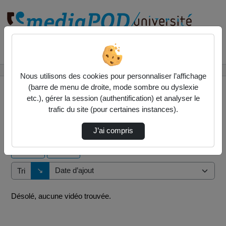
Rechercher un média sur
Accueil
Vidéos
Nous utilisons des cookies pour personnaliser l’affichage
(barre de menu de droite, mode sombre ou dyslexie
etc.), gérer la session (authentification) et analyser le
trafic du site (pour certaines instances).
0 vidéo trouvée
J’ai compris
Audio
Vidéo
Direction de tri
↘
Tri
Désolé, aucune vidéo trouvée.