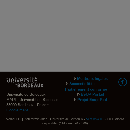
Mentions légales
Accessibilité :
Partiellement conforme
Université de Bordeaux
ESUP-Portail
MAPI - Université de Bordeaux
Projet Esup-Pod
33000 Bordeaux - France
Google maps
MediaPOD | Plateforme vidéo - Université de Bordeaux •
Version 4.0.3
• 6005 vidéos
disponibles (114 jours, 20:40:00)